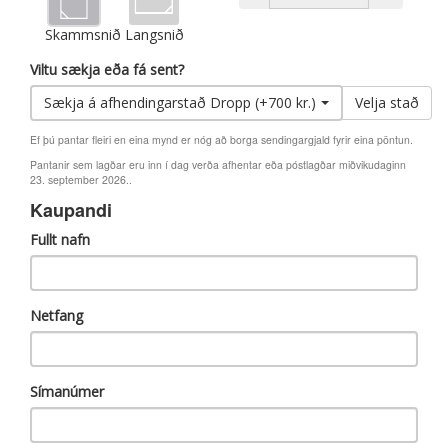
Skammsnið
Langsnið
Viltu sækja eða fá sent?
Sækja á afhendingarstað Dropp (+700 kr.)
Velja stað
Ef þú pantar fleiri en eina mynd er nóg að borga sendingargjald fyrir eina pöntun.
Pantanir sem lagðar eru inn í dag verða afhentar eða póstlagðar miðvikudaginn
23. september 2026..
Kaupandi
Fullt nafn
Netfang
Símanúmer