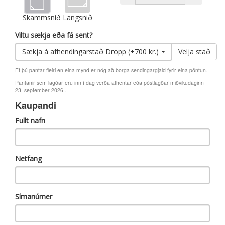
Skammsnið
Langsnið
Viltu sækja eða fá sent?
Sækja á afhendingarstað Dropp (+700 kr.)
Velja stað
Ef þú pantar fleiri en eina mynd er nóg að borga sendingargjald fyrir eina pöntun.
Pantanir sem lagðar eru inn í dag verða afhentar eða póstlagðar miðvikudaginn
23. september 2026..
Kaupandi
Fullt nafn
Netfang
Símanúmer