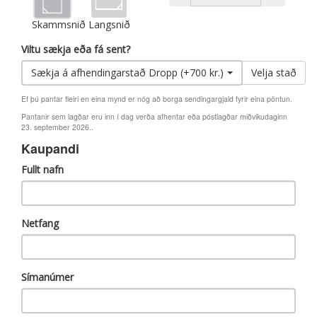
Skammsnið
Langsnið
Viltu sækja eða fá sent?
Sækja á afhendingarstað Dropp (+700 kr.)
Velja stað
Ef þú pantar fleiri en eina mynd er nóg að borga sendingargjald fyrir eina pöntun.
Pantanir sem lagðar eru inn í dag verða afhentar eða póstlagðar miðvikudaginn
23. september 2026..
Kaupandi
Fullt nafn
Netfang
Símanúmer