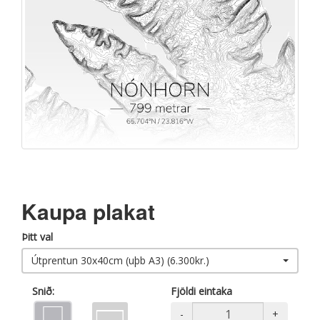
Kaupa plakat
Þitt val
Útprentun 30x40cm (uþb A3) (6.300kr.)
Snið:
Fjöldi eintaka
-
+