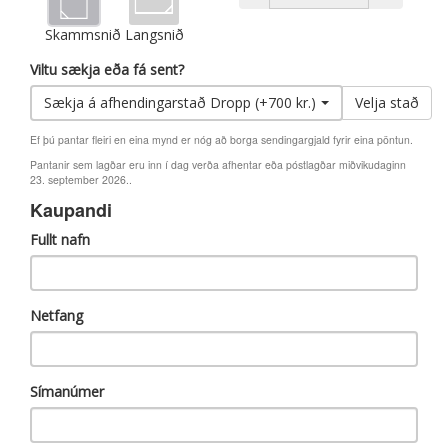
Skammsnið
Langsnið
Viltu sækja eða fá sent?
Sækja á afhendingarstað Dropp (+700 kr.)
Velja stað
Ef þú pantar fleiri en eina mynd er nóg að borga sendingargjald fyrir eina pöntun.
Pantanir sem lagðar eru inn í dag verða afhentar eða póstlagðar miðvikudaginn
23. september 2026..
Kaupandi
Fullt nafn
Netfang
Símanúmer