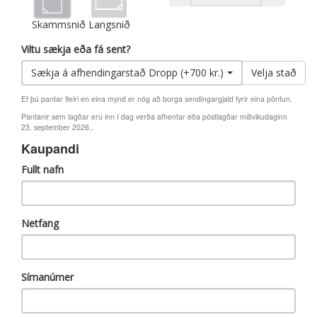
Skammsnið
Langsnið
Viltu sækja eða fá sent?
Sækja á afhendingarstað Dropp (+700 kr.)
Velja stað
Ef þú pantar fleiri en eina mynd er nóg að borga sendingargjald fyrir eina pöntun.
Pantanir sem lagðar eru inn í dag verða afhentar eða póstlagðar miðvikudaginn
23. september 2026..
Kaupandi
Fullt nafn
Netfang
Símanúmer