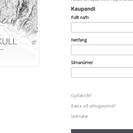
Kaupandi
Fullt nafn
Netfang
Símanúmer
Gjafakóði?
Bæta við athugasemd?
Skilmálar