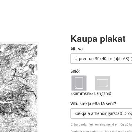
Kaupa plakat
Þitt val
Útprentun 30x40cm (uþb A3) (
Snið:
Skammsnið
Langsnið
Viltu sækja eða fá sent?
Sækja á afhendingarstað Drop
Ef þú pantar fleiri en eina mynd er nóg að b
Pantanir sem lagðar eru inn í dag verða af