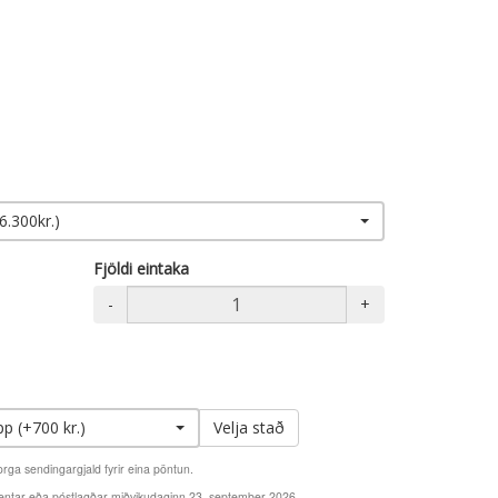
6.300kr.)
Fjöldi eintaka
-
+
p (+700 kr.)
Velja stað
orga sendingargjald fyrir eina pöntun.
hentar eða póstlagðar miðvikudaginn 23. september 2026..