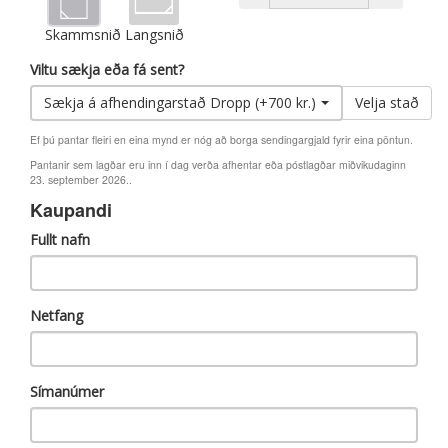
Skammsnið
Langsnið
Viltu sækja eða fá sent?
Sækja á afhendingarstað Dropp (+700 kr.)
Velja stað
Ef þú pantar fleiri en eina mynd er nóg að borga sendingargjald fyrir eina pöntun.
Pantanir sem lagðar eru inn í dag verða afhentar eða póstlagðar miðvikudaginn
23. september 2026..
Kaupandi
Fullt nafn
Netfang
Símanúmer